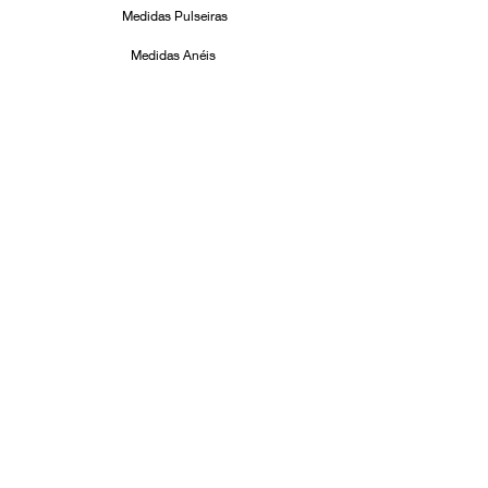
Medidas Pulseiras
Medidas Anéis
Cuidados com suas Joias
Formas de Pagamento
Facebook
Instagram
ASSINE!
Email
Enviar