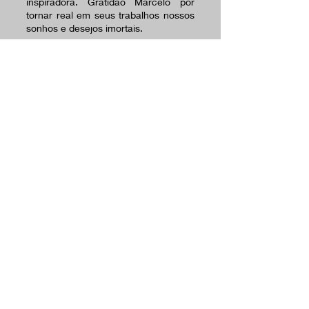
inspiradora. Gratidão Marcelo por
tornar real em seus trabalhos nossos
sonhos e desejos imortais.
Ricardo Carvalho
Pós-Doutor in Art for Management –
RMS (atual Neoma) - França
Dr. Em Sociologia – Paris VII - França
psicanalista
Rio de Janeiro dezembro 2021
HOME
JOIAS
MOBILIÁRIO