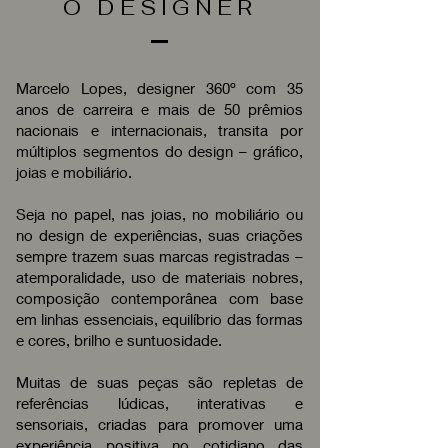
O DESIGNER
Marcelo Lopes, designer 360º com 35
anos de carreira e mais de 50 prêmios
nacionais e internacionais, transita por
múltiplos segmentos do design – gráfico,
joias e mobiliário.
Seja no papel, nas joias, no mobiliário ou
no design de experiências, suas criações
sempre trazem suas marcas registradas –
atemporalidade, uso de materiais nobres,
composição contemporânea com base
em linhas essenciais, equilíbrio das formas
e cores, brilho e suntuosidade.
Muitas de suas peças são repletas de
referências lúdicas, interativas e
sensoriais, criadas para promover uma
experiência positiva no cotidiano das