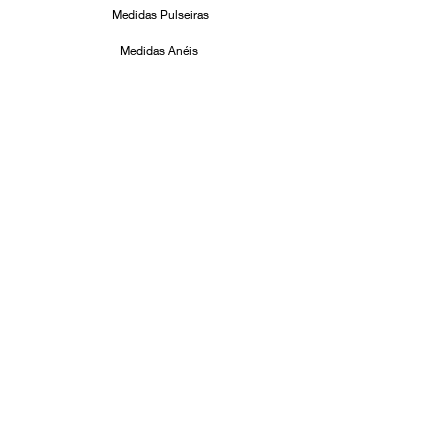
Medidas Pulseiras
Medidas Anéis
Cuidados com suas Joias
Formas de Pagamento
Facebook
Instagram
ASSINE!
Email
Enviar