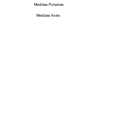
Medidas Pulseiras
Medidas Anéis
Cuidados com suas Joias
Formas de Pagamento
Facebook
Instagram
ASSINE!
Email
Enviar