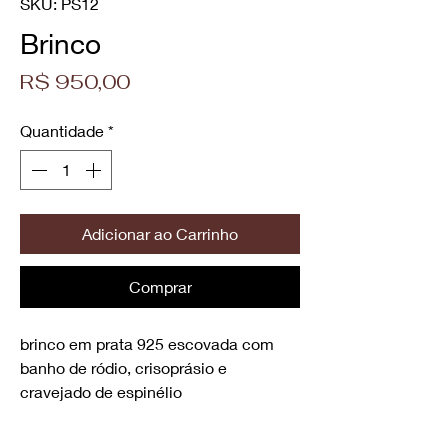
SKU: PS12
Brinco
Preço
R$ 950,00
Quantidade
*
Adicionar ao Carrinho
Comprar
brinco em prata 925 escovada com
banho de ródio, crisoprásio e
cravejado de espinélio