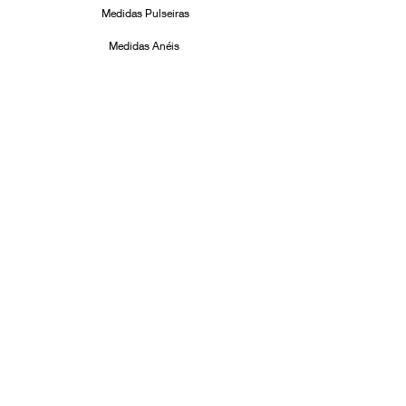
Medidas Pulseiras
Medidas Anéis
Cuidados com suas Joias
Formas de Pagamento
Facebook
Instagram
ASSINE!
Email
Enviar