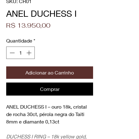
SKU: CR01
ANEL DUCHESS I
Preço
R$ 13.950,00
Quantidade
*
Adicionar ao Carrinho
Comprar
ANEL DUCHESS I
– ouro 18k, cristal
de rocha 30ct, pérola negra do Taiti
8mm e diamante 0,13ct
DUCHESS I RING – 18k yellow gold,