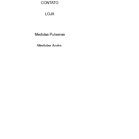
CONTATO
LOJA
Medidas Pulseiras
Medidas Anéis
Cuidados com suas Joias
Formas de Pagamento
Facebook
Instagram
ASSINE!
Email